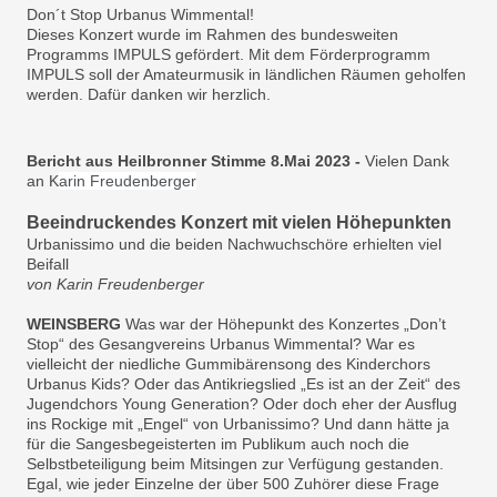
Don´t Stop Urbanus Wimmental!
Dieses Konzert wurde im Rahmen des bundesweiten
Programms IMPULS gefördert. Mit dem Förderprogramm
IMPULS soll der Amateurmusik in ländlichen Räumen geholfen
werden. Dafür danken wir herzlich.
Bericht aus Heilbronner Stimme 8.Mai 2023 -
Vielen Dank
an K
arin Freudenberger
Beeindruckendes Konzert mit vielen Höhepunkten
Urbanissimo und die beiden Nachwuchschöre erhielten viel
Beifall
von Karin Freudenberger
WEINSBERG
Was war der Höhepunkt des Konzertes „Don’t
Stop“ des Gesangvereins Urbanus Wimmental? War es
vielleicht der niedliche Gummibärensong des Kinderchors
Urbanus Kids? Oder das Antikriegslied „Es ist an der Zeit“ des
Jugendchors Young Generation? Oder doch eher der Ausflug
ins Rockige mit „Engel“ von Urbanissimo? Und dann hätte ja
für die Sangesbegeisterten im Publikum auch noch die
Selbstbeteiligung beim Mitsingen zur Verfügung gestanden.
Egal, wie jeder Einzelne der über 500 Zuhörer diese Frage