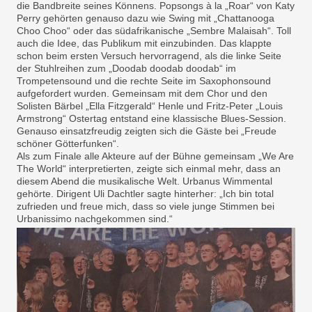
die Bandbreite seines Könnens. Popsongs à la „Roar“ von Katy
Perry gehörten genauso dazu wie Swing mit „Chattanooga
Choo Choo“ oder das südafrikanische „Sembre Malaisah“. Toll
auch die Idee, das Publikum mit einzubinden. Das klappte
schon beim ersten Versuch hervorragend, als die linke Seite
der Stuhlreihen zum „Doodab doodab doodab“ im
Trompetensound und die rechte Seite im Saxophonsound
aufgefordert wurden. Gemeinsam mit dem Chor und den
Solisten Bärbel „Ella Fitzgerald“ Henle und Fritz-Peter „Louis
Armstrong“ Ostertag entstand eine klassische Blues-Session.
Genauso einsatzfreudig zeigten sich die Gäste bei „Freude
schöner Götterfunken“.
Als zum Finale alle Akteure auf der Bühne gemeinsam „We Are
The World“ interpretierten, zeigte sich einmal mehr, dass an
diesem Abend die musikalische Welt. Urbanus Wimmental
gehörte. Dirigent Uli Dachtler sagte hinterher: „Ich bin total
zufrieden und freue mich, dass so viele junge Stimmen bei
Urbanissimo nachgekommen sind.“