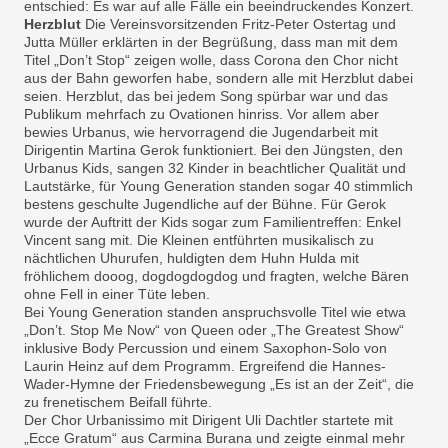
entschied: Es war auf alle Fälle ein beeindruckendes Konzert.
Herzblut
Die Vereinsvorsitzenden Fritz-Peter Ostertag und
Jutta Müller erklärten in der Begrüßung, dass man mit dem
Titel „Don’t Stop“ zeigen wolle, dass Corona den Chor nicht
aus der Bahn geworfen habe, sondern alle mit Herzblut dabei
seien. Herzblut, das bei jedem Song spürbar war und das
Publikum mehrfach zu Ovationen hinriss. Vor allem aber
bewies Urbanus, wie hervorragend die Jugendarbeit mit
Dirigentin Martina Gerok funktioniert. Bei den Jüngsten, den
Urbanus Kids, sangen 32 Kinder in beachtlicher Qualität und
Lautstärke, für Young Generation standen sogar 40 stimmlich
bestens geschulte Jugendliche auf der Bühne. Für Gerok
wurde der Auftritt der Kids sogar zum Familientreffen: Enkel
Vincent sang mit. Die Kleinen entführten musikalisch zu
nächtlichen Uhurufen, huldigten dem Huhn Hulda mit
fröhlichem dooog, dogdogdogdog und fragten, welche Bären
ohne Fell in einer Tüte leben.
Bei Young Generation standen anspruchsvolle Titel wie etwa
„Don’t. Stop Me Now“ von Queen oder „The Greatest Show“
inklusive Body Percussion und einem Saxophon-Solo von
Laurin Heinz auf dem Programm. Ergreifend die Hannes-
Wader-Hymne der Friedensbewegung „Es ist an der Zeit“, die
zu frenetischem Beifall führte.
Der Chor Urbanissimo mit Dirigent Uli Dachtler startete mit
„Ecce Gratum“ aus Carmina Burana und zeigte einmal mehr