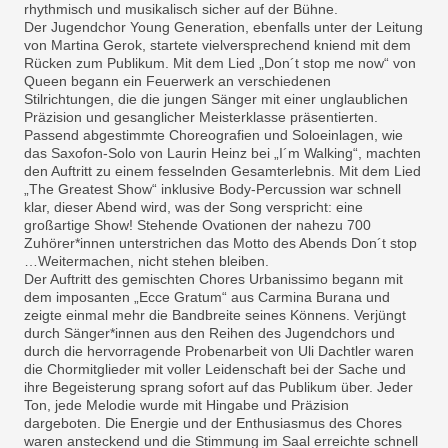
rhythmisch und musikalisch sicher auf der Bühne.
Der Jugendchor Young Generation, ebenfalls unter der Leitung
von Martina Gerok, startete vielversprechend kniend mit dem
Rücken zum Publikum. Mit dem Lied „Don´t stop me now“ von
Queen begann ein Feuerwerk an verschiedenen
Stilrichtungen, die die jungen Sänger mit einer unglaublichen
Präzision und gesanglicher Meisterklasse präsentierten.
Passend abgestimmte Choreografien und Soloeinlagen, wie
das Saxofon-Solo von Laurin Heinz bei „I´m Walking“, machten
den Auftritt zu einem fesselnden Gesamterlebnis. Mit dem Lied
„The Greatest Show“ inklusive Body-Percussion war schnell
klar, dieser Abend wird, was der Song verspricht: eine
großartige Show! Stehende Ovationen der nahezu 700
Zuhörer*innen unterstrichen das Motto des Abends Don´t stop
…Weitermachen, nicht stehen bleiben.
Der Auftritt des gemischten Chores Urbanissimo begann mit
dem imposanten „Ecce Gratum“ aus Carmina Burana und
zeigte einmal mehr die Bandbreite seines Könnens. Verjüngt
durch Sänger*innen aus den Reihen des Jugendchors und
durch die hervorragende Probenarbeit von Uli Dachtler waren
die Chormitglieder mit voller Leidenschaft bei der Sache und
ihre Begeisterung sprang sofort auf das Publikum über. Jeder
Ton, jede Melodie wurde mit Hingabe und Präzision
dargeboten. Die Energie und der Enthusiasmus des Chores
waren ansteckend und die Stimmung im Saal erreichte schnell