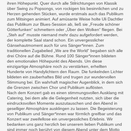
ihren Höhepunkt. Quer durch alle Stilrichtungen von Klassik
über Swing zu Popsongs, von rockigen bis besinnlichen und zu
Herzen gehenden Stücken, wurde erstmals auch das Publikum
zum Mitsingen animiert. Auf amüsante Weise holte Uli Dachtler
das Publikum zur Blues-Session ab, ließ sie „Freude schöner
Götterfunken“ schmettern oder „Über den Wolken“ fliegen. Bei
„Steh auf“ musste niemand mehr dazu aufgefordert werden,
der komplette Saal stand schon. Ein unvergesslicher
Gänsehautmoment auch für uns Sänger*innen. Zum
traditionellen Zugabelied „We are the World“ begaben sich alle
drei Chöre auf die Bühne. Rund 100 Sänger*innen bildeten
den emotionalen Höhepunkt des Abends. Um diese
einzigartige Atmosphäre noch zu verstärken, erhellten
Hunderte von Handylichtern den Raum. Die funkelnden Lichter
bildeten ein zauberhaftes Bild und trugen zur wundervollen
Stimmung bei. Ein wahrhaft magischer Augenblick, in dem sich
die Grenzen zwischen Chor und Publikum auflösten.
Nach dem Konzert gab es einen stimmungsvollen Ausklang mit
Catering, bei dem alle die Gelegenheit nutzten, sich über die
eindrucksvollen Momente auszutauschen und den Abend in
geselliger Atmosphäre ausklingen zu lassen. Die Begeisterung
von Publikum und Sänger*innen war förmlich greifbar und das
Konzert war zweifellose ein unvergessliches Erlebnis. Wir
bedanken uns ganz herzlich bei unserem lieben Publikum und
sind immer noch berührt von diesem Abend unter dem Motto