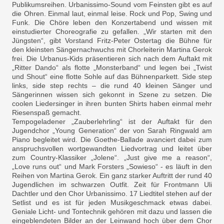
Publikumsreihen. Urbanissi­mo-Sound vom Feinsten gibt es auf
die Ohren. Einmal laut, ein­mal leise. Rock und Pop, Swing und
Funk. Die Chöre leben den Konzertabend und wissen mit
einstudierter Choreografie zu gefallen. „Wir starten mit den
Jüngsten“, gibt Vorstand Fritz-Peter Ostertag die Bühne für
den kleinsten Sängernachwuchs mit Chorleiterin Martina Gerok
frei. Die Urbanus-Kids präsentieren sich nach dem Auftakt mit
„Rit­ter Dando“ als flotte „Monster­band“ und legen bei „Twist
und Shout“ eine flotte Sohle auf das Bühnenparkett. Side step
links, side step rechts – die rund 40 kleinen Sänger und
Sängerin­nen wissen sich gekonnt in Sze­ne zu setzen. Die
coolen Lieder­singer in ihren bunten Shirts haben einmal mehr
Riesenspaß gemacht.
Tempogeladener „Zauberlehr­ling“ ist der Auftakt für den
Jugendchor „Young Genera­tion“ der von Sarah Ringwald am
Piano begleitet wird. Die Goethe-Ballade avanciert dabei zum
anspruchsvollen wortge­wandten Liedvortrag und lei­tet über
zum Country-Klassiker „Jolene“. „Just give me a reason“,
„Love runs out“ und Mark Fors­ters „Sowieso“ - es läuft in den
Reihen von Martina Gerok. Ein ganz starker Auftritt der rund 40
Jugendlichen im schwarzen Outfit. Zeit für Frontmann Uli
Dachtler und den Chor Urba­nissimo. 17 Liedtitel stehen auf der
Setlist und es ist für jeden Musikgeschmack etwas dabei.
Geniale Licht- und Tontechnik gehören mit dazu und lassen die
eingeblendeten Bilder an der Leinwand hoch über dem Chor