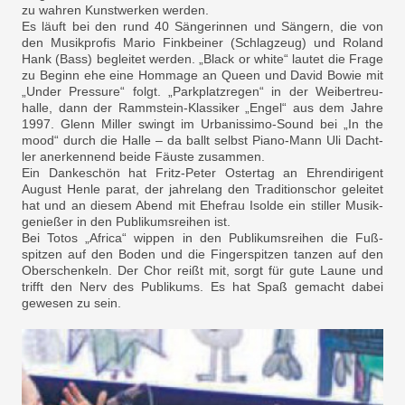
zu wahren Kunstwerken wer­den.
Es läuft bei den rund 40 Sän­gerinnen und Sängern, die von
den Musikprofis Mario Fink­beiner (Schlagzeug) und Roland
Hank (Bass) begleitet werden. „Black or white“ lautet die Fra­ge
zu Beginn ehe eine Hommage an Queen und David Bowie mit
„Under Pressure“ folgt. „Park­platzregen“ in der Weibertreu­
halle, dann der Rammstein-Klassiker „Engel“ aus dem Jah­re
1997. Glenn Miller swingt im Urbanissimo-Sound bei „In the
mood“ durch die Halle – da ballt selbst Piano-Mann Uli Dacht­
ler anerkennend beide Fäuste zusammen.
Ein Dankeschön hat Fritz-Peter Ostertag an Ehrendirigent
August Henle parat, der jahre­lang den Traditionschor geleitet
hat und an diesem Abend mit Ehefrau Isolde ein stiller Musik­
genießer in den Publikumsrei­hen ist.
Bei Totos „Africa“ wippen in den Publikumsreihen die Fuß­
spitzen auf den Boden und die Fingerspitzen tanzen auf den
Oberschenkeln. Der Chor reißt mit, sorgt für gute Laune und
trifft den Nerv des Publikums. Es hat Spaß gemacht dabei
gewesen zu sein.