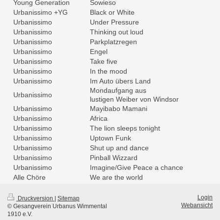
Young Generation
Sowieso
Urbanissimo +YG
Black or White
Urbanissimo
Under Pressure
Urbanissimo
Thinking out loud
Urbanissimo
Parkplatzregen
Urbanissimo
Engel
Urbanissimo
Take five
Urbanissimo
In the mood
Urbanissimo
Im Auto übers Land
Mondaufgang aus
Urbanissimo
lustigen Weiber von Windsor
Urbanissimo
Mayibabo Mamani
Urbanissimo
Africa
Urbanissimo
The lion sleeps tonight
Urbanissimo
Uptown Funk
Urbanissimo
Shut up and dance
Urbanissimo
Pinball Wizzard
Urbanissimo
Imagine/Give Peace a chance
Alle Chöre
We are the world
Login
Druckversion
|
Sitemap
Webansicht
© Gesangverein Urbanus Wimmental
1910 e.V.