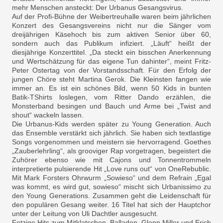
mehr Menschen ansteckt: Der Urbanus Gesangsvirus.
Auf der Profi-Bühne der Weibertreuhalle waren beim jährlichen
Konzert des Gesangsvereins nicht nur die Sänger vom
dreijährigen Käsehoch bis zum aktiven Senior über 60,
sondern auch das Publikum infiziert. „Läuft“ heißt der
diesjährige Konzerttitel. „Da steckt ein bisschen Anerkennung
und Wertschätzung für das eigene Tun dahinter“, meint Fritz-
Peter Ostertag von der Vorstandsschaft. Für den Erfolg der
jungen Chöre steht Martina Gerok. Die Kleinsten fangen wie
immer an. Es ist ein schönes Bild, wenn 50 Kids in bunten
Batik-TShirts loslegen, vom Ritter Dando erzählen, die
Monsterband besingen und Bauch und Arme bei „Twist and
shout“ wackeln lassen.
Die Urbanus-Kids werden später zu Young Generation. Auch
das Ensemble verstärkt sich jährlich. Sie haben sich textlastige
Songs vorgenommen und meistern sie hervorragend. Goethes
„Zauberlehrling“, als grooviger Rap vorgetragen, begeistert die
Zuhörer ebenso wie mit Cajons und Tonnentrommeln
interpretierte pulsierende Hit „Love runs out“ von OneRebublic.
Mit Mark Forsters Ohrwurm „Sowieso“ und dem Refrain „Egal
was kommt, es wird gut, sowieso“ mischt sich Urbanissimo zu
den Young Generations. Zusammen geht die Leidenschaft für
den populären Gesang weiter. 16 Titel hat sich der Hauptchor
unter der Leitung von Uli Dachtler ausgesucht.
Fetzige Hits zum Mitklatschen, Balladen, Glenn Miller und Erich