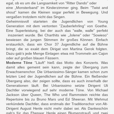
egal, ob es um die Langsamkeit von "Ritter Dando" oder
eine „Monsterband" im Kinderzimmer ging. Beim "Twist and
shout" kamen die Kleinen sogar perfekt in Bewegung. Und
vergaßen trotzdem nicht das Singen.
Geheimnisvoll starteten die Jugendlichen von Young
Generation mit dem vertonten "Zauberlehrling" von Goethe.
Eine Superleistung, bei der auch das "walle, walle" perfekt
inszeniert wurde. Bei Charthits wie „Jolene" oder "Sowieso"
bewiesen die jungen Stimmen ihr großes Können. Einfach
erstaunlich, dass ein Chor 37 Jugendliche auf die Bühne
bringt, die so exakt dem Dirigat von Martina Gerok folgten.
Dazu gab's jede Menge Einlagen etwa mit Trommeln am Cajon
oder auf großen blauen Fässern.
Moderne Töne
"Läuft" hieß das Motto des Konzerts. Was
damit alles gemeint sein kann, zeigte der Übergang zum
Erwachsenenchor. Die Urbanissimo-Sänger kamen schon zum
letzten Lied der Jugendlichen auf die Bühne. Ein fließender
Übergang also, der zeigen sollte, dass es auch innerhalb der
Generationen läuft. Bei Urbanissimo setzte Dirigent Uli
Dachtler vorwiegend auf sehr moderne Töne. Von Michael
Jackson über Queen, The Who und Rammstein reichte das
Repertoire bis zu Bruno Mars und Ed Sheeran. Mit Wehmut
verkündete Dachtler, dass erstmals der Traditionschor von Alt-
Dirigent August Henle nicht mehr dabei sei. Als Dankeschön
gab's für das Ehepaar Henle einen Blumenstrauß und zwei