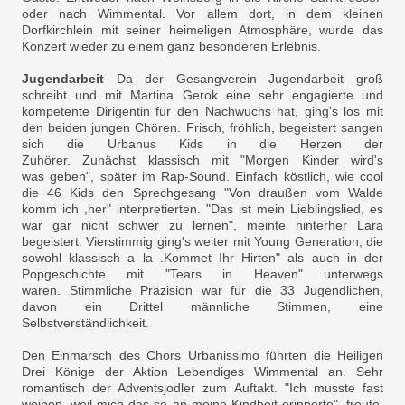
oder nach Wimmental. Vor allem dort, in dem kleinen
Dorfkirchlein mit seiner heimeligen Atmosphäre, wurde das
Konzert wieder zu einem ganz besonderen Erlebnis.
Jugendarbeit
Da der Gesangverein Jugendarbeit groß
schreibt und mit Martina Gerok eine sehr engagierte und
kompetente Dirigentin für den Nachwuchs hat, ging's los mit
den beiden jungen Chören. Frisch, fröhlich, begeistert sangen
sich die Urbanus Kids in die Herzen der
Zuhörer. Zunächst klassisch mit "Morgen Kinder wird's
was geben", später im Rap-Sound. Einfach köstlich, wie cool
die 46 Kids den Sprechgesang "Von draußen vom Walde
komm ich ,her" interpretierten. "Das ist mein Lieblingslied, es
war gar nicht schwer zu lernen", meinte hinterher Lara
begeistert. Vierstimmig ging's weiter mit Young Generation, die
sowohl klassisch a la .Kommet Ihr Hirten" als auch in der
Popgeschichte mit "Tears in Heaven" unterwegs
waren. Stimmliche Präzision war für die 33 Jugendlichen,
davon ein Drittel männliche Stimmen, eine
Selbstverständlichkeit.
Den Einmarsch des Chors Urbanissimo führten die Heiligen
Drei Könige der Aktion Lebendiges Wimmental an. Sehr
romantisch der Adventsjodler zum Auftakt. "Ich musste fast
weinen, weil mich das so an meine Kindheit erinnerte", freute