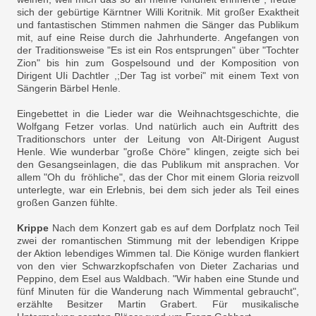
sich der gebürtige Kärntner Willi Koritnik. Mit großer Exaktheit
und fantastischen Stimmen nahmen die Sänger das Publikum
mit, auf eine Reise durch die Jahrhunderte. Angefangen von
der Traditionsweise "Es ist ein Ros entsprungen" über "Tochter
Zion" bis hin zum Gospelsound und der Komposition von
Dirigent UIi Dachtler ,;Der Tag ist vorbei" mit einem Text von
Sängerin Bärbel Henle.
Eingebettet in die Lieder war die Weihnachtsgeschichte, die
Wolfgang Fetzer vorlas. Und natürlich auch ein Auftritt des
Traditionschors unter der Leitung von Alt-Dirigent August
Henle. Wie wunderbar "große Chöre" klingen, zeigte sich bei
den Gesangseinlagen, die das Publikum mit ansprachen. Vor
allem "Oh du fröhliche", das der Chor mit einem Gloria reizvoll
unterlegte, war ein Erlebnis, bei dem sich jeder als Teil eines
großen Ganzen fühlte.
Krippe
Nach dem Konzert gab es auf dem Dorfplatz noch Teil
zwei der romantischen Stimmung mit der lebendigen Krippe
der Aktion lebendiges Wimmen tal. Die Könige wurden flankiert
von den vier Schwarzkopfschafen von Dieter Zacharias und
Peppino, dem Esel aus Waldbach. "Wir haben eine Stunde und
fünf Minuten für die Wanderung nach Wimmental gebraucht",
erzählte Besitzer Martin Grabert. Für musikalische