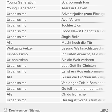
Young Generation
Scarborough Fair
Young Generation
Tears in Heaven
Urbanissimo
Adventsjodler (zum Einzug)
Urbanissimo
Ave Verum
Urbanissimo
Tochter Zion
Urbanissimo
Good News! Chariot's A Comin'
Urbanissimo
Jingle Bells
Alle
Macht hoch die Tür
Wolfgang Fetzer
Lesung Weihnachtsgeschichte
Ur-banissimo
Ihr Hirten erwacht, seid munter 
Ur-banissimo
Als die Welt verloren
Urbanissimo
Lobt Gott Ihr Christen
Urbanissimo
Es ist ein Ros entsprungen
Alle
Süßer die Glocken nie klingen
Urbanissimo
Vor langer Zeit in Bethlehem
Urbanissimo
Go tell it on the mountains
Alle
Oh du fröhliche
Urbanissimo
DerTag ist vorbei (zum Auszug)
Login
Druckversion
|
Sitemap