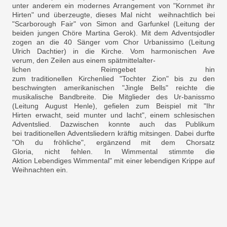
unter anderem ein modernes Arrangement von "Kornmet ihr
Hirten" und überzeugte, dieses Mal nicht weihnachtlich bei
"Scarborough Fair" von Simon and Garfunkel (Leitung der
beiden jungen Chöre Martina Gerok). Mit dem Adventsjodler
zogen an die 40 Sänger vom Chor Urbanissimo (Leitung
Ulrich Dachtier) in die Kirche. Vom harmonischen Ave
verum, den Zeilen aus einem spätmittelalter-
lichen Reimgebet hin
zum traditionellen Kirchenlied "Tochter Zion" bis zu den
beschwingten amerikanischen "Jingle Bells" reichte die
musikalische Bandbreite. Die Mitglieder des Ur-banissmo
(Leitung August Henle), gefielen zum Beispiel mit "Ihr
Hirten erwacht, seid munter und lacht", einem schlesischen
Adventslied. Dazwischen konnte auch das Publikum
bei traditionellen Adventsliedern kräftig mitsingen. Dabei durfte
"Oh du fröhliche", ergänzend mit dem Chorsatz
Gloria, nicht fehlen. In Wimmental stimmte die
Aktion Lebendiges Wimmental" mit einer lebendigen Krippe auf
Weihnachten ein.