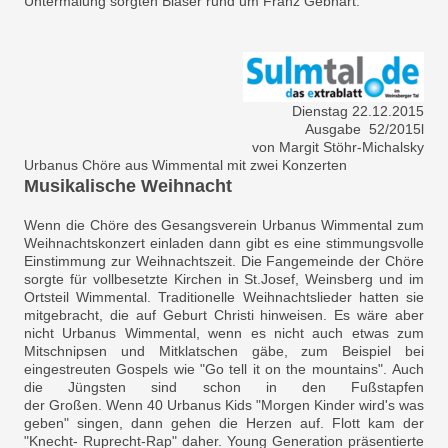
Untermalung sorgten Bläser rund um Franz Gebhart.
Dienstag 22.12.2015
Ausgabe 52/2015l
von Margit Stöhr-Michalsky
Urbanus Chöre aus Wimmental mit zwei Konzerten
Musikalische Weihnacht
Wenn die Chöre des Gesangsverein Urbanus Wimmental zum
Weihnachtskonzert einladen dann gibt es eine stimmungsvolle
Einstimmung zur Weihnachtszeit. Die Fangemeinde der Chöre
sorgte für vollbesetzte Kirchen in St.Josef, Weinsberg und im
Ortsteil Wimmental. Traditionelle Weihnachtslieder hatten sie
mitgebracht, die auf Geburt Christi hinweisen. Es wäre aber
nicht Urbanus Wimmental, wenn es nicht auch etwas zum
Mitschnipsen und Mitklatschen gäbe, zum Beispiel bei
eingestreuten Gospels wie "Go tell it on the mountains". Auch
die Jüngsten sind schon in den Fußstapfen
der Großen. Wenn 40 Urbanus Kids "Morgen Kinder wird's was
geben" singen, dann gehen die Herzen auf. Flott kam der
"Knecht- Ruprecht-Rap" daher. Young Generation präsentierte