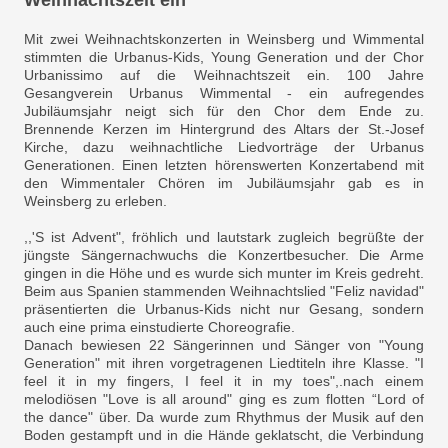
Weihnachtszeit ein
Mit zwei Weihnachtskonzerten in Weinsberg und Wimmental
stimmten die Urbanus-Kids, Young Generation und der Chor
Urbanissimo auf die Weihnachtszeit ein. 100 Jahre
Gesangverein Urbanus Wimmental - ein aufregendes
Jubiläumsjahr neigt sich für den Chor dem Ende zu.
Brennende Kerzen im Hintergrund des Altars der St.-Josef
Kirche, dazu weihnachtliche Liedvorträge der Urbanus
Generationen. Einen letzten hörenswerten Konzertabend mit
den Wimmentaler Chören im Jubiläumsjahr gab es in
Weinsberg zu erleben.
,,'S ist Advent", fröhlich und lautstark zugleich begrüßte der
jüngste Sängernachwuchs die Konzertbesucher. Die Arme
gingen in die Höhe und es wurde sich munter im Kreis gedreht.
Beim aus Spanien stammenden Weihnachtslied "Feliz navidad"
präsentierten die Urbanus-Kids nicht nur Gesang, sondern
auch eine prima einstudierte Choreografie.
Danach bewiesen 22 Sängerinnen und Sänger von "Young
Generation" mit ihren vorgetragenen Liedtiteln ihre Klasse. "I
feel it in my fingers, I feel it in my toes",.nach einem
melodiösen "Love is all around" ging es zum flotten “Lord of
the dance" über. Da wurde zum Rhythmus der Musik auf den
Boden gestampft und in die Hände geklatscht, die Verbindung