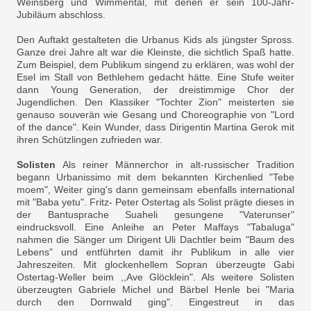
Weinsberg und Wimmental, mit denen er sein 100-Jahr-
Jubiläum abschloss.
Den Auftakt gestalteten die Urbanus Kids als jüngster Spross.
Ganze drei Jahre alt war die Kleinste, die sichtlich Spaß hatte.
Zum Beispiel, dem Publikum singend zu erklären, was wohl der
Esel im Stall von Bethlehem gedacht hätte. Eine Stufe weiter
dann Young Generation, der dreistimmige Chor der
Jugendlichen. Den Klassiker "Tochter Zion" meisterten sie
genauso souverän wie Gesang und Choreographie von "Lord
of the dance". Kein Wunder, dass Dirigentin Martina Gerok mit
ihren Schützlingen zufrieden war.
Solisten
Als reiner Männerchor in alt-russischer Tradition
begann Urbanissimo mit dem bekannten Kirchenlied "Tebe
moem", Weiter ging's dann gemeinsam ebenfalls international
mit "Baba yetu". Fritz- Peter Ostertag als Solist prägte dieses in
der Bantusprache Suaheli gesungene "Vaterunser"
eindrucksvoll. Eine Anleihe an Peter Maffays "Tabaluga"
nahmen die Sänger um Dirigent Uli Dachtler beim "Baum des
Lebens" und entführten damit ihr Publikum in alle vier
Jahreszeiten. Mit glockenhellem Sopran überzeugte Gabi
Ostertag-Weller beim ,,Ave Glöcklein". Als weitere Solisten
überzeugten Gabriele Michel und Bärbel Henle bei "Maria
durch den Dornwald ging". Eingestreut in das