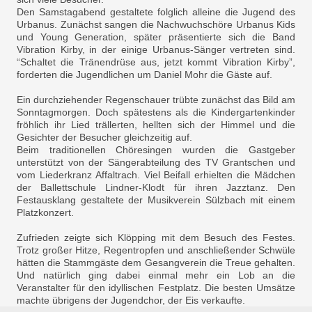
Den Samstagabend gestaltete folglich alleine die Jugend des
Urbanus. Zunächst sangen die Nachwuchschöre Urbanus Kids
und Young Generation, später präsentierte sich die Band
Vibration Kirby, in der einige Urbanus-Sänger vertreten sind.
“Schaltet die Tränendrüse aus, jetzt kommt Vibration Kirby”,
forderten die Jugendlichen um Daniel Mohr die Gäste auf.
Ein durchziehender Regenschauer trübte zunächst das Bild am
Sonntagmorgen. Doch spätestens als die Kindergartenkinder
fröhlich ihr Lied trällerten, hellten sich der Himmel und die
Gesichter der Besucher gleichzeitig auf.
Beim traditionellen Chöresingen wurden die Gastgeber
unterstützt von der Sängerabteilung des TV Grantschen und
vom Liederkranz Affaltrach. Viel Beifall erhielten die Mädchen
der Ballettschule Lindner-Klodt für ihren Jazztanz. Den
Festausklang gestaltete der Musikverein Sülzbach mit einem
Platzkonzert.
Zufrieden zeigte sich Klöpping mit dem Besuch des Festes.
Trotz großer Hitze, Regentropfen und anschließender Schwüle
hätten die Stammgäste dem Gesangverein die Treue gehalten.
Und natürlich ging dabei einmal mehr ein Lob an die
Veranstalter für den idyllischen Festplatz. Die besten Umsätze
machte übrigens der Jugendchor, der Eis verkaufte.