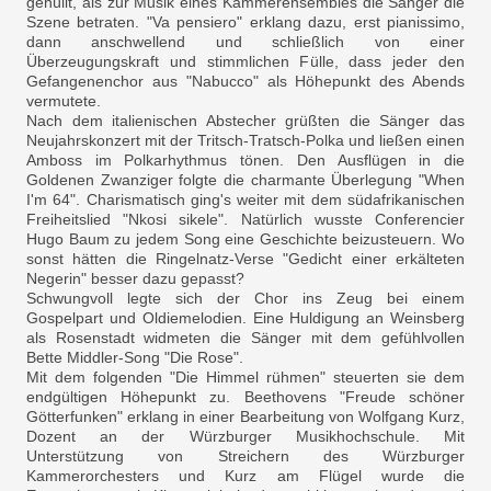
gehüllt, als zur Musik eines Kammerensembles die Sänger die
Szene betraten. "Va pensiero" erklang dazu, erst pianissimo,
dann anschwellend und schließlich von einer
Überzeugungskraft und stimmlichen Fülle, dass jeder den
Gefangenenchor aus "Nabucco" als Höhepunkt des Abends
vermutete.
Nach dem italienischen Abstecher grüßten die Sänger das
Neujahrskonzert mit der Tritsch-Tratsch-Polka und ließen einen
Amboss im Polkarhythmus tönen. Den Ausflügen in die
Goldenen Zwanziger folgte die charmante Überlegung "When
I'm 64". Charismatisch ging's weiter mit dem südafrikanischen
Freiheitslied "Nkosi sikele". Natürlich wusste Conferencier
Hugo Baum zu jedem Song eine Geschichte beizusteuern. Wo
sonst hätten die Ringelnatz-Verse "Gedicht einer erkälteten
Negerin" besser dazu gepasst?
Schwungvoll legte sich der Chor ins Zeug bei einem
Gospelpart und Oldiemelodien. Eine Huldigung an Weinsberg
als Rosenstadt widmeten die Sänger mit dem gefühlvollen
Bette Middler-Song "Die Rose".
Mit dem folgenden "Die Himmel rühmen" steuerten sie dem
endgültigen Höhepunkt zu. Beethovens "Freude schöner
Götterfunken" erklang in einer Bearbeitung von Wolfgang Kurz,
Dozent an der Würzburger Musikhochschule. Mit
Unterstützung von Streichern des Würzburger
Kammerorchesters und Kurz am Flügel wurde die