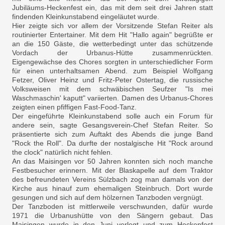
Jubiläums-Heckenfest ein, das mit dem seit drei Jahren statt
findenden Kleinkunstabend eingeläutet wurde.
Hier zeigte sich vor allem der Vorsitzende Stefan Reiter als
routinierter Entertainer. Mit dem Hit "Hallo again" begrüßte er
an die 150 Gäste, die wetterbedingt unter das schützende
Vordach der Urbanus-Hütte zusammenrückten.
Eigengewächse des Chores sorgten in unterschiedlicher Form
für einen unterhaltsamen Abend. zum Beispiel Wolfgang
Fetzer, Oliver Heinz und Fritz-Peter Ostertag, die russische
Volksweisen mit dem schwäbischen Seufzer "Is mei
Waschmaschin' kaputt" variierten. Damen des Urbanus-Chores
zeigten einen pfiffigen Fast-Food-Tanz.
Der eingeführte Kleinkunstabend solle auch ein Forum für
andere sein, sagte Gesangsverein-Chef Stefan Reiter. So
präsentierte sich zum Auftakt des Abends die junge Band
"Rock the Roll". Da durfte der nostalgische Hit "Rock around
the clock" natürlich nicht fehlen.
An das Maisingen vor 50 Jahren konnten sich noch manche
Festbesucher erinnern. Mit der Blaskapelle auf dem Traktor
des befreundeten Vereins Sülzbach zog man damals von der
Kirche aus hinauf zum ehemaligen Steinbruch. Dort wurde
gesungen und sich auf dem hölzernen Tanzboden vergnügt.
Der Tanzboden ist mittlerweile verschwunden, dafür wurde
1971 die Urbanushütte von den Sängern gebaut. Das
Maisingen wurde in den Juni verlegt und zum Heckenfest