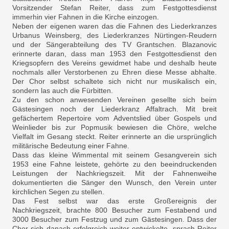
Vorsitzender Stefan Reiter, dass zum Festgottesdienst
immerhin vier Fahnen in die Kirche einzogen.
Neben der eigenen waren das die Fahnen des Liederkranzes
Urbanus Weinsberg, des Liederkranzes Nürtingen-Reudern
und der Sängerabteilung des TV Grantschen. Blazanovic
erinnerte daran, dass man 1953 den Festgottesdienst den
Kriegsopfern des Vereins gewidmet habe und deshalb heute
nochmals aller Verstorbenen zu Ehren diese Messe abhalte.
Der Chor selbst schaltete sich nicht nur musikalisch ein,
sondern las auch die Fürbitten.
Zu den schon anwesenden Vereinen gesellte sich beim
Gästesingen noch der Liederkranz Affaltrach. Mit breit
gefächertem Repertoire vom Adventslied über Gospels und
Weinlieder bis zur Popmusik bewiesen die Chöre, welche
Vielfalt im Gesang steckt. Reiter erinnerte an die ursprünglich
militärische Bedeutung einer Fahne.
Dass das kleine Wimmental mit seinem Gesangverein sich
1953 eine Fahne leistete, gehörte zu den beeindruckenden
Leistungen der Nachkriegszeit. Mit der Fahnenweihe
dokumentierten die Sänger den Wunsch, den Verein unter
kirchlichen Segen zu stellen.
Das Fest selbst war das erste Großereignis der
Nachkriegszeit, brachte 800 Besucher zum Festabend und
3000 Besucher zum Festzug und zum Gästesingen. Dass der
Chor sich danach erfolgreich weiter entwickelte, sprach Reiter